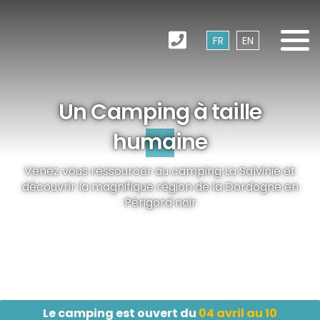
FR
EN
Un Camping à taille
humaine
Venez vous ressourcer au camping La Salvinie et
découvrir la magnifique région de la Dordogne en
Périgord noir
Le camping est ouvert du
04 avril au 10