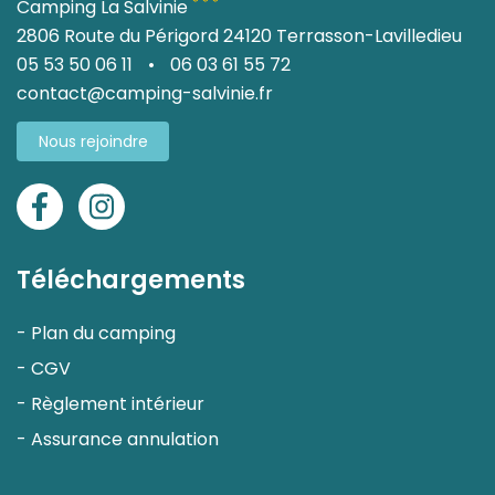
* * *
Camping La Salvinie
2806 Route du Périgord 24120 Terrasson-Lavilledieu
05 53 50 06 11
•
06 03 61 55 72
contact@camping-salvinie.fr
Nous rejoindre
Facebook
Instagram
Téléchargements
-
Plan du camping
-
CGV
-
Règlement intérieur
-
Assurance annulation