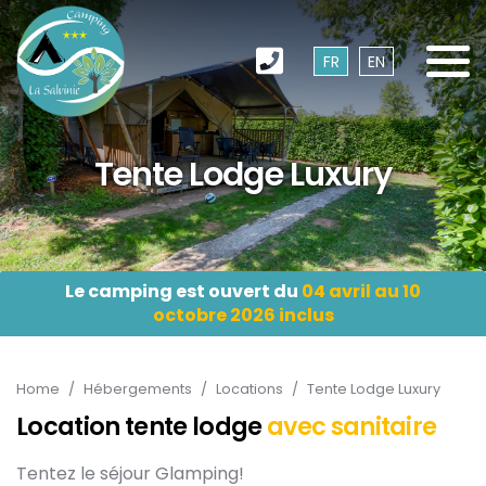
FR
EN
Tente Lodge Luxury
Le camping est ouvert du
04 avril au 10
octobre 2026 inclus
Home
/
Hébergements
/
Locations
/
Tente Lodge Luxury
Location tente lodge
avec sanitaire
Tentez le séjour Glamping!